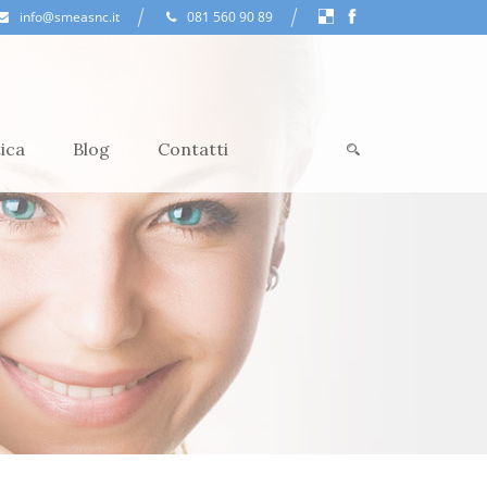
info@smeasnc.it
081 560 90 89
ica
Blog
Contatti