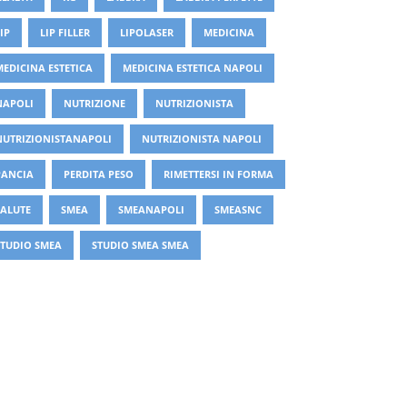
IP
LIP FILLER
LIPOLASER
MEDICINA
MEDICINA ESTETICA
MEDICINA ESTETICA NAPOLI
NAPOLI
NUTRIZIONE
NUTRIZIONISTA
NUTRIZIONISTANAPOLI
NUTRIZIONISTA NAPOLI
PANCIA
PERDITA PESO
RIMETTERSI IN FORMA
SALUTE
SMEA
SMEANAPOLI
SMEASNC
STUDIO SMEA
STUDIO SMEA SMEA