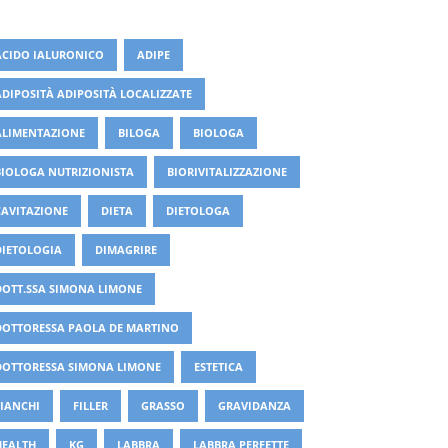
ACIDO IALURONICO
ADIPE
ADIPOSITÀ ADIPOSITÀ LOCALIZZATE
ALIMENTAZIONE
BILOGA
BIOLOGA
BIOLOGA NUTRIZIONISTA
BIORIVITALIZZAZIONE
CAVITAZIONE
DIETA
DIETOLOGA
DIETOLOGIA
DIMAGRIRE
DOTT.SSA SIMONA LIMONE
DOTTORESSA PAOLA DE MARTINO
DOTTORESSA SIMONA LIMONE
ESTETICA
FIANCHI
FILLER
GRASSO
GRAVIDANZA
HEALTH
KG
LABBRA
LABBRA PERFETTE